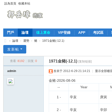
設為首頁
收藏本站
門戶
論壇
缐上算命
VIP登錄
APP
考試區
»
論壇
›
運勢
›
豬
›
1971金豬(-12.1)
萬
发新帖
法
1971金豬(-12.1)
查看:
8192
|
回复:
0
[复制链接]
歸
宗
admin
发表于 2012-6-29 21:14:21
|
显示全部楼
-
金豬-2026-08-06
郭
--
Year
岳
1 -
辛亥
庚寅
璋
的
2 -
辛亥
辛卯