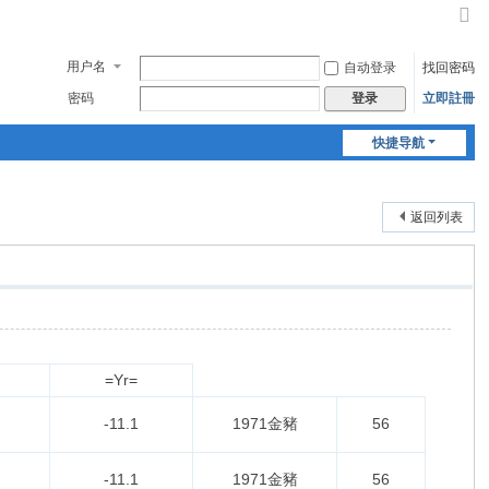
切
换
用户名
自动登录
找回密码
到
窄
密码
立即註冊
登录
版
快捷导航
返回列表
=Yr=
-11.1
1971金豬
56
-11.1
1971金豬
56