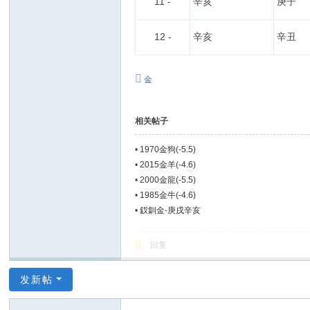
11 -
辛亥
庚子
12 -
辛亥
辛丑
金
相关帖子
•
1970金狗(-5.5)
•
2015金羊(-4.6)
•
2000金龍(-5.5)
•
1985金牛(-4.6)
•
釵釧金-庚戌辛亥
回复
发新帖