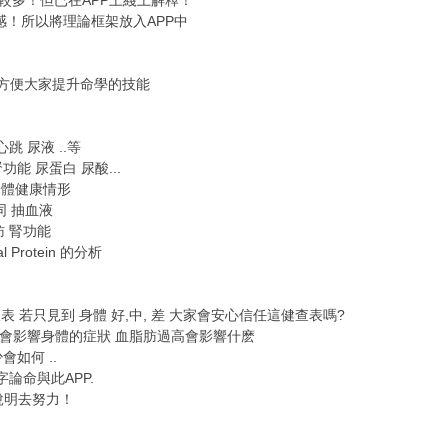
多！但已在APP上綫上解釋！
所以將理論框架放入APP中
便大家提升命學的技能
跳 尿液 ..等
 尿蛋白 尿酸...
體健康情形
 抽血液
 腎功能
rotein 的分析
見到 身體 好,中, 差 大家會安心信任這健查表嗎?
會影響身體的症狀 血脂肪過高會影響什麽
如何 ..
論命與此APP.
說明去努力！