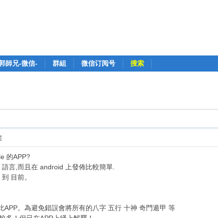
郭師兄-微信-
群組
微信订阅号
搜索
层
e 的APP?
a 語言,而且在 android 上發佈比較簡單.
p 到 目前。
APP。為避免錯誤會將所有的八字 五行 十神 奇門遁甲 等