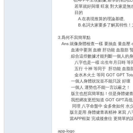
在APP中呈現數據,命學的名詞比較
家
若單就好與壞 旺衰 對大家是無感！
目的
A.在表現推算的理論基礎,
B.名詞大家要多了解其特性！方
3.爲何不寫簡單點
Ans:就像身體檢查一樣 要抽血 量血壓 心
血液中要測 血糖 肝功能 血脂肪 腎功能
綜合這些數據才能判斷一個人的身
八字也是一樣 出生年月日時 等同
五行 十神 等同于 肝功能 血脂肪
金水木火土 等同 GOT GPT Total P
一個人身體狀況並不能只說 好壞
一個人 運勢也不能一言以蔽之！
版主也想寫簡單點！但是身體健查表 若只
我想網友更想知道 GOT GPT高低
同理 八字命盤中 金多會如何 水少會
版主是用 身體健查表精神 來寫 八字
當APP框架 完成後會往 更簡單的
app-logo