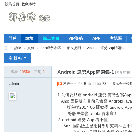
設為首頁
收藏本站
門戶
論壇
缐上算命
VIP登錄
APP
考試區
»
論壇
›
實例
›
App運勢專區
›
網友提問
›
Android 運勢App問題集-1
萬
发新帖
法
Android 運勢App問題集-1
查看:
10550
|
回复:
0
[复制链接]
歸
宗
admin
发表于 2014-9-15 11:55:28
|
显示全部楼
-
1.爲何要只寫 android 運勢 何時要寫Appl
郭
Ans: 因爲版主目前只會寫 Android jav
版主從2014-06 開始學 android Ap
岳
等版主學會 apple 再來寫！
璋
2. android 運勢 App 看不懂
的
Ans: 因爲版主是用科學研究精神去學此